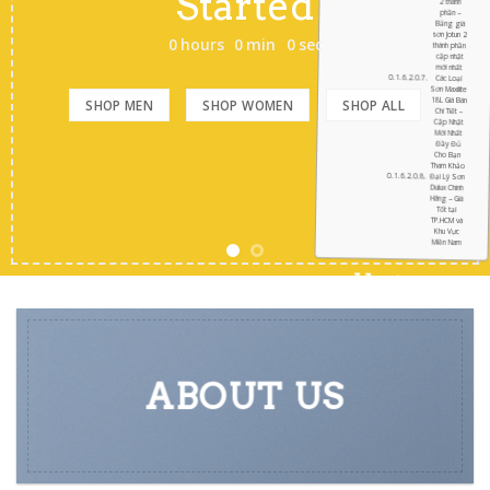
Add any text here..
2 thành
phần –
Bảng giá
sơn Jotun 2
SHOP NOW
thành phần
cập nhật
mới nhất
Các Loại
Sơn Maxilite
18L Giá Bán
Chi Tiết –
Cập Nhật
Mới Nhất
Đầy Đủ
Cho Bạn
Tham Khảo
Đại Lý Sơn
Dulux Chính
Hãng – Giá
Tốt tại
TP.HCM và
Khu Vực
Miền Nam
ABOUT US