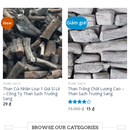
Giảm giá!
New
THAN SẠCH
THAN SẠCH
Than Củi Nhãn Loại 1 Giá Sỉ Lẻ
Than Trắng Chất Lượng Cao –
– Công Ty Than Sạch Trường
Than Sạch Trường Sang
Sang
29
₫
Giá
Giá
15.000
₫
15
₫
Được
gốc
hiện
xếp hạng
là:
tại
4.00
5
15.000 ₫.
là:
sao
15 ₫.
BROWSE OUR CATEGORIES