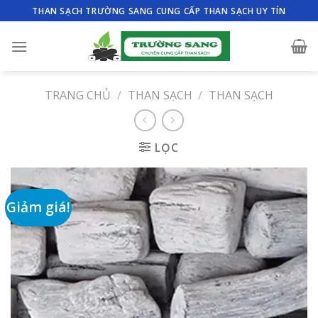
Skip
THAN SẠCH TRƯỜNG SANG CUNG CẤP THAN SẠCH UY TÍN
to
content
TRANG CHỦ
/
THAN SẠCH
/
THAN SẠCH
LỌC
Giảm giá!