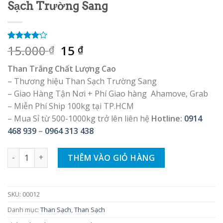
Sạch Trường Sang
Giá
Giá
15.000
15
4.00
3
trên
₫
₫
5 dựa
gốc
hiện
trên
đánh
Than Trắng Chất Lượng Cao
là:
tại
giá
– Thương hiệu Than Sạch Trường Sang
15.000 ₫.
là:
– Giao Hàng Tận Nơi + Phí Giao hàng Ahamove, Grab
15 ₫.
– Miễn Phí Ship 100kg tại TP.HCM
– Mua Sỉ từ 500-1000kg trở lên liên hệ
Hotline:
0914
468 939
–
0964 313 438
Than Trắng Chất Lượng Cao – Than Sạch Trường Sang số lư
THÊM VÀO GIỎ HÀNG
SKU:
00012
Danh mục:
Than Sạch
,
Than Sạch