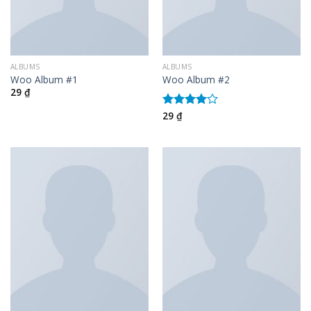
ALBUMS
ALBUMS
Woo Album #1
Woo Album #2
29
₫
29
₫
Được
xếp hạng
4.00
5
sao