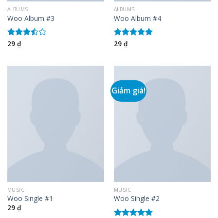
ALBUMS
ALBUMS
Woo Album #3
Woo Album #4
29
₫
29
₫
Được
Được xếp
xếp
hạng
5.00
hạng
5 sao
3.50
5
sao
Giảm giá!
MUSIC
MUSIC
Woo Single #1
Woo Single #2
29
₫