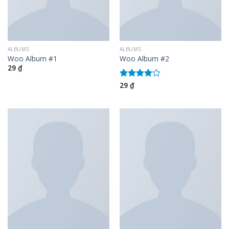
ALBUMS
ALBUMS
Woo Album #1
Woo Album #2
29
₫
29
₫
Được
xếp hạng
4.00
5
sao