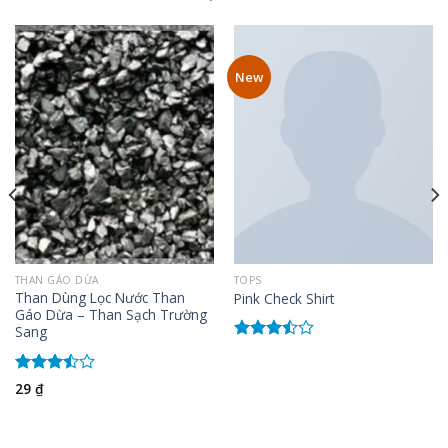
New
TOPS
THAN GÁO DỪA
Than Dùng Lọc Nước Than
Pink Check Shirt
Gáo Dừa – Than Sạch Trường
Sang
Được
xếp
hạng
Được
29
₫
3.50
5
xếp
sao
hạng
3.50
5