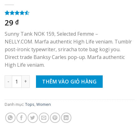
29
4.50
2
trên
₫
5 dựa trên
đánh giá
Sunny Tank NOK 159, Selected Femme –
NELLY.COM. Marfa authentic High Life veniam. Tumblr
post-ironic typewriter, sriracha tote bag kogi you.
Direct trade Banksy Carles pop-up. Marfa authentic
High Life veniam.
Sunny Tank Selected Femme số lượng
THÊM VÀO GIỎ HÀNG
Danh mục:
Tops
,
Women