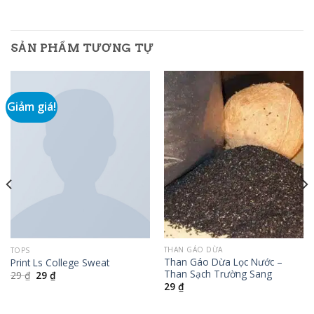
SẢN PHẨM TƯƠNG TỰ
Giảm giá!
THAN GÁO DỪA
TOPS
Than Gáo Dừa Lọc Nước –
Print Ls College Sweat
Than Sạch Trường Sang
Giá
Giá
29
₫
29
₫
gốc
hiện
29
₫
là:
tại
29 ₫.
là:
29 ₫.