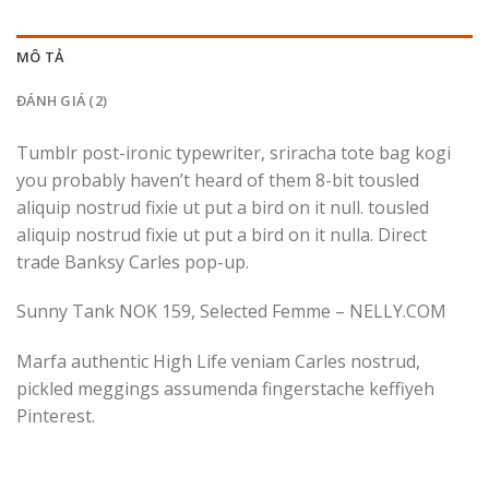
MÔ TẢ
ĐÁNH GIÁ (2)
Tumblr post-ironic typewriter, sriracha tote bag kogi
you probably haven’t heard of them 8-bit tousled
aliquip nostrud fixie ut put a bird on it null. tousled
aliquip nostrud fixie ut put a bird on it nulla. Direct
trade Banksy Carles pop-up.
Sunny Tank NOK 159, Selected Femme – NELLY.COM
Marfa authentic High Life veniam Carles nostrud,
pickled meggings assumenda fingerstache keffiyeh
Pinterest.