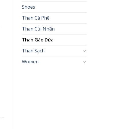
Shoes
Than Cà Phê
g
Than Củi Nhãn
Than Gáo Dừa
Than Sạch
Women
n Sạch Trường Sang số lượng