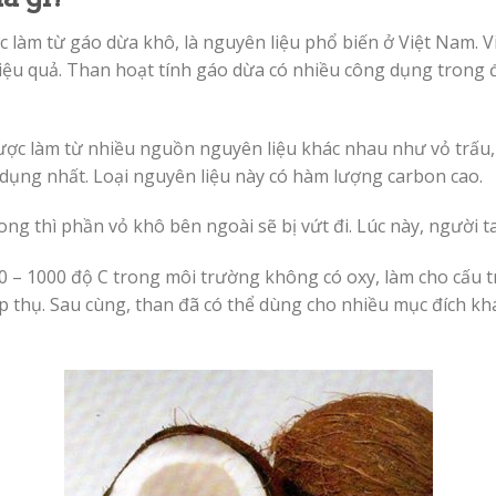
c làm từ gáo dừa khô, là nguyên liệu phổ biến ở Việt Nam. Vi
ệu quả. Than hoạt tính gáo dừa có nhiều công dụng trong đờ
ược làm từ nhiều nguồn nguyên liệu khác nhau như vỏ trấu,
dụng nhất. Loại nguyên liệu này có hàm lượng carbon cao.
ong thì phần vỏ khô bên ngoài sẽ bị vứt đi. Lúc này, người 
 – 1000 độ C trong môi trường không có oxy, làm cho cấu tr
ấp thụ. Sau cùng, than đã có thể dùng cho nhiều mục đích k