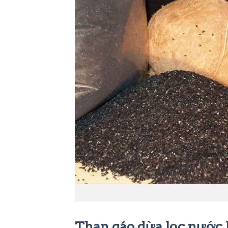
Than gáo dừa lọc nước