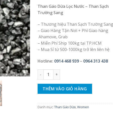
dựa trên
Than Gáo Dừa Lọc Nước – Than Sạch
đánh
giá
Trường Sang
– Thương hiệu Than Sạch Trường San
– Giao Hàng Tận Nơi + Phí Giao hàng
Ahamove, Grab
– Miễn Phí Ship 100kg tại TP.HCM
– Mua Sỉ từ 500-1000kg trở lên liên hệ
Hotline:
0914 468 939
–
0964 313 438
Than Dùng Lọc Nước Than Gáo Dừa – Tha
THÊM VÀO GIỎ HÀNG
Danh mục:
Than Gáo Dừa
,
Women