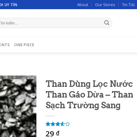
About
Our Stores
Tin Tức
H UY TÍN
m
ếm:
ENTS
ONE PIECE
Than Dùng Lọc Nước
Than Gáo Dừa – Than
Sạch Trường Sang
29
3.50
2
₫
trên 5