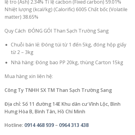
lệ tro (Ash) 2.34% Tỉ lệ cacbon (Fixed carbon) 59.01%
Nhiệt lượng (kcal/kg) (Calorific) 6005 Chất bốc (Volatile
matter) 38.65%
Quy Cách ĐÓNG GÓI Than Sạch Trường Sang
Chuỗi bán lẻ: Đóng túi từ 1 đến 5kg, đóng hộp giấy
từ 2 – 3kg
Nhà hàng: Đóng bao PP 20kg, thùng Carton 15kg
Mua hàng xin liên hệ:
Công Ty TNHH SX TM Than Sạch Trường Sang
Địa chỉ: Số 11 đường 14E Khu dân cư Vĩnh Lộc, Bình
Hưng Hòa B, Bình Tân, Hồ Chí Minh
Hotline:
0914 468 939
–
0964 313 438