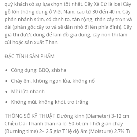
quý khách có sự lựa chọn tốt nhất. Cây Xà Cừ là loại Cây
gỗ lớn thông dụng ở Việt Nam, cao từ 30 đến 40 m. Cây
phân nhánh sớm, có cành to, tán rộng, thân cây trơn và
dài (phần gốc cây to và sẽ dần nhỏ đi lên phía đỉnh). Cây
già thì được dùng để làm đồ gia dụng, cây non thì làm
củi hoặc sản xuất Than.
ĐẶC TÍNH SẢN PHẨM
Công dụng: BBQ, shisha
Cháy êm, không ngọn lửa, không nổ
Mồi lửa nhanh
Không mùi, không khói, tro trắng
THÔNG SỐ KỸ THUẬT Đường kính (Diameter) 3-12 cm
Chiều Dài Thanh than ra lò: 50-60cm Thời gian cháy
(Burning time) 2– 2.5 giờ Tỉ lệ độ ẩm (Moisture) 2.7% Tỉ