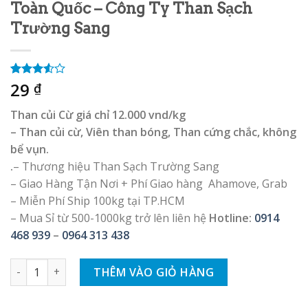
Toàn Quốc – Công Ty Than Sạch
Trường Sang
29
3.50
2
₫
trên 5
dựa trên
Than củi Cừ giá chỉ 12.000 vnd/kg
đánh
giá
– Than củi cừ, Viên than bóng, Than cứng chắc, không
bể vụn.
.
– Thương hiệu Than Sạch Trường Sang
– Giao Hàng Tận Nơi + Phí Giao hàng Ahamove, Grab
– Miễn Phí Ship 100kg tại TP.HCM
– Mua Sỉ từ 500-1000kg trở lên liên hệ
Hotline:
0914
468 939
–
0964 313 438
Than Củi Cừ Loại 1 Cung Cấp Giá Sỉ Lẻ Toàn Quốc – Công Ty
THÊM VÀO GIỎ HÀNG