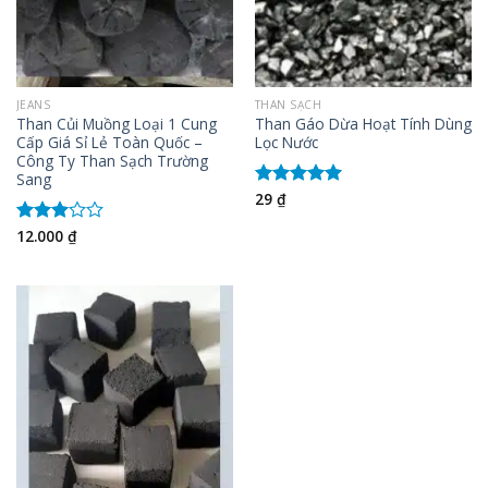
JEANS
THAN SẠCH
Than Củi Muồng Loại 1 Cung
Than Gáo Dừa Hoạt Tính Dùng
Cấp Giá Sỉ Lẻ Toàn Quốc –
Lọc Nước
Công Ty Than Sạch Trường
Sang
29
₫
Được xếp
hạng
5.00
5 sao
12.000
₫
Được
xếp
hạng
3.00
5
sao