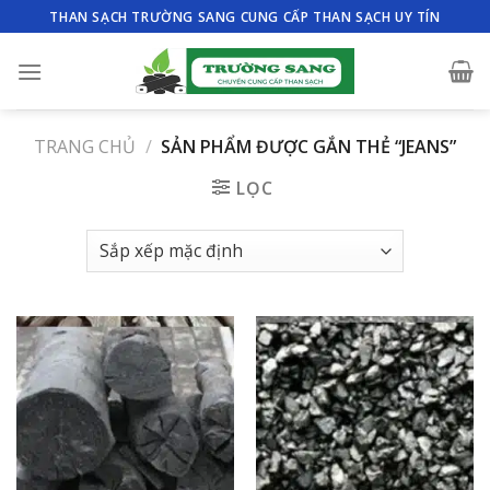
Skip
THAN SẠCH TRƯỜNG SANG CUNG CẤP THAN SẠCH UY TÍN
to
content
TRANG CHỦ
/
SẢN PHẨM ĐƯỢC GẮN THẺ “JEANS”
LỌC