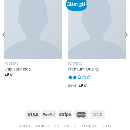
Giảm giá!
POSTERS
POSTERS
Ship Your Idea
Premium Quality
29
₫
Được
Giá
Giá
29
₫
29
₫
gốc
hiện
xếp
là:
tại
hạng
29 ₫.
là:
2.00
29 ₫.
5
sao
ABOUT
OUR STORES
TIN TỨC
CONTACT
FAQ