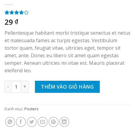
29
4.00
1
trên
₫
5 dựa
trên
đánh
Pellentesque habitant morbi tristique senectus et netus
giá
et malesuada fames ac turpis egestas. Vestibulum
tortor quam, feugiat vitae, ultricies eget, tempor sit
amet, ante. Donec eu libero sit amet quam egestas
semper. Aenean ultricies mi vitae est. Mauris placerat
eleifend leo.
Woo Ninja số lượng
THÊM VÀO GIỎ HÀNG
Danh mục:
Posters