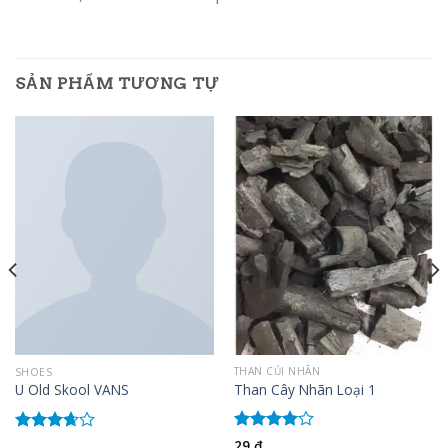
SẢN PHẨM TƯƠNG TỰ
THAN CỦI NHÃN
SHOES
Than Cây Nhãn Loại 1
U Old Skool VANS
Được
Được
29
₫