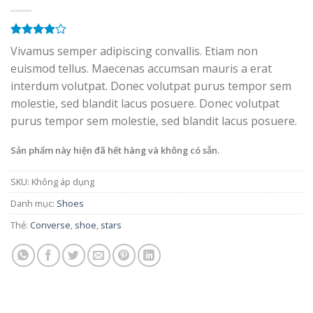
4.00
2
trên
Vivamus semper adipiscing convallis. Etiam non
5 dựa
euismod tellus. Maecenas accumsan mauris a erat
trên
đánh
giá
interdum volutpat. Donec volutpat purus tempor sem
molestie, sed blandit lacus posuere. Donec volutpat
purus tempor sem molestie, sed blandit lacus posuere.
Sản phẩm này hiện đã hết hàng và không có sẵn.
SKU:
Không áp dụng
Danh mục:
Shoes
Thẻ:
Converse
,
shoe
,
stars