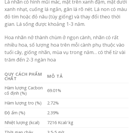
Lá nhãn có hình mũi mác, mặt trên xanh đậm, mặt dưới
xanh nhạt, cuống lá ngắn, gân lá rõ nét. Lá non có màu
đỏ tím hoặc đỏ nâu (tùy giống) và thay đổi theo thời
gian. Lá sống được khoảng 1-3 năm.
Hoa nhãn nở thành chùm ở ngọn cành, nhãn có rất
nhiều hoa, số lượng hoa trên mỗi cành phụ thuộc vào
tuổi cây, giống nhãn, mùa vụ trong năm… có thể từ vài
trăm đến 2-3 ngàn hoa
QUY CÁCH PHẨM
MÔ TẢ
CHẤT
Hàm lượng Cacbon
69.01%
cố định (%)
Hàm lượng tro (%)
2.72%
Độ ẩm (%)
2.39%
Nhiệt lượng (kcal)
7216 Kcal/ kg
Thời gian cháy
3.5-5 giờ