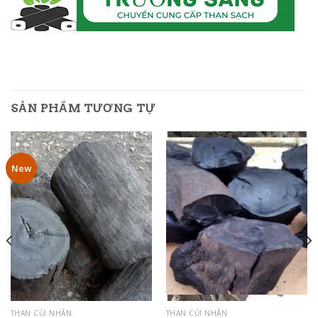
SẢN PHẨM TƯƠNG TỰ
New
THAN CỦI NHÃN
THAN CỦI NHÃN