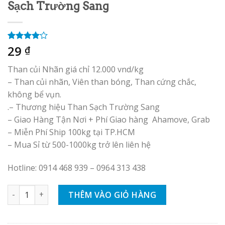
Sạch Trường Sang
29
4.00
2
trên
₫
5 dựa
trên
đánh
Than củi Nhãn giá chỉ 12.000 vnd/kg
giá
– Than củi nhãn, Viên than bóng, Than cứng chắc,
không bể vụn.
.– Thương hiệu Than Sạch Trường Sang
– Giao Hàng Tận Nơi + Phí Giao hàng Ahamove, Grab
– Miễn Phí Ship 100kg tại TP.HCM
– Mua Sỉ từ 500-1000kg trở lên liên hệ
Hotline: 0914 468 939 – 0964 313 438
Than Củi Nhãn Tại TP.HCM - Than Sạch Trường Sang số lượn
THÊM VÀO GIỎ HÀNG