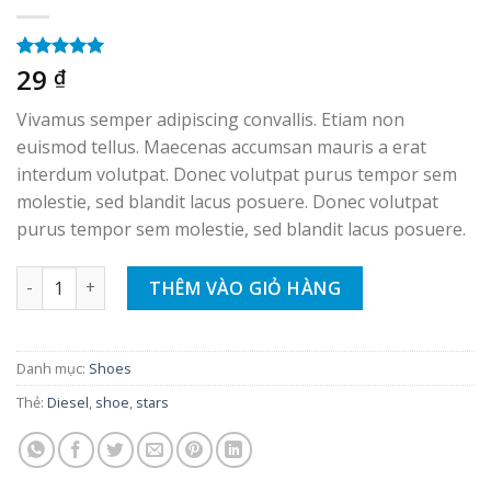
29
5.00
1
trên 5
₫
dựa trên
đánh giá
Vivamus semper adipiscing convallis. Etiam non
euismod tellus. Maecenas accumsan mauris a erat
interdum volutpat. Donec volutpat purus tempor sem
molestie, sed blandit lacus posuere. Donec volutpat
purus tempor sem molestie, sed blandit lacus posuere.
Magnete Exposure Diesel số lượng
THÊM VÀO GIỎ HÀNG
Danh mục:
Shoes
Thẻ:
Diesel
,
shoe
,
stars