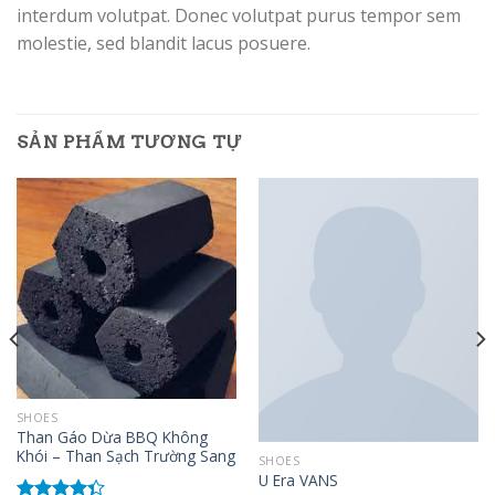
interdum volutpat. Donec volutpat purus tempor sem
molestie, sed blandit lacus posuere.
SẢN PHẨM TƯƠNG TỰ
SHOES
Than Gáo Dừa BBQ Không
Khói – Than Sạch Trường Sang
SHOES
U Era VANS